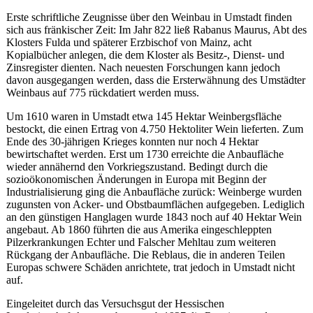
Erste schriftliche Zeugnisse über den Weinbau in Umstadt finden
sich aus fränkischer Zeit: Im Jahr 822 ließ Rabanus Maurus, Abt des
Klosters Fulda und späterer Erzbischof von Mainz, acht
Kopialbücher anlegen, die dem Kloster als Besitz-, Dienst- und
Zinsregister dienten. Nach neuesten Forschungen kann jedoch
davon ausgegangen werden, dass die Ersterwähnung des Umstädter
Weinbaus auf 775 rückdatiert werden muss.
Um 1610 waren in Umstadt etwa 145 Hektar Weinbergsfläche
bestockt, die einen Ertrag von 4.750 Hektoliter Wein lieferten. Zum
Ende des 30-jährigen Krieges konnten nur noch 4 Hektar
bewirtschaftet werden. Erst um 1730 erreichte die Anbaufläche
wieder annähernd den Vorkriegszustand. Bedingt durch die
sozioökonomischen Änderungen in Europa mit Beginn der
Industrialisierung ging die Anbaufläche zurück: Weinberge wurden
zugunsten von Acker- und Obstbaumflächen aufgegeben. Lediglich
an den günstigen Hanglagen wurde 1843 noch auf 40 Hektar Wein
angebaut. Ab 1860 führten die aus Amerika eingeschleppten
Pilzerkrankungen Echter und Falscher Mehltau zum weiteren
Rückgang der Anbaufläche. Die Reblaus, die in anderen Teilen
Europas schwere Schäden anrichtete, trat jedoch in Umstadt nicht
auf.
Eingeleitet durch das Versuchsgut der Hessischen