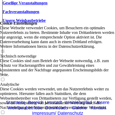
Gesellige Veranstaltungen
Fachveranstaltungen
Unsere Weinbaubetriebe
Cookie-Einstellungen
Diese Webseite verwendet Cookies, um Besuchern ein optimales
Nutzererlebnis zu bieten. Bestimmte Inhalte von Drittanbietern werden
nur angezeigt, wenn die entsprechende Option aktiviert ist. Die
Datenverarbeitung kann dann auch in einem Drittland erfolgen.
Weitere Informationen hierzu in der Datenschutzerklärung.
Technisch notwendige
Diese Cookies sind zum Betrieb der Webseite notwendig, z.B. zum
Schutz vor Hackerangriffen und zur Gewährleistung eines
konsistenten und der Nachfrage angepassten Erscheinungsbilds der
Seite.
Analytische
Diese Cookies werden verwendet, um das Nutzererlebnis weiter zu
optimieren. Hierunter fallen auch Statistiken, die dem
Webseitenbetreiber von Drittanbietern zur Verfügung gestellt werden,
Startseite
Bereich Umstadt
Weinlehrpfad
Unsere
sowie die Ausspielung von personalisierter Werbung durch die
Nachverfolgung der Nutzeraktivität über verschiedene Webseiten.
Weinbaubetriebe
Downloads
Galerie
Kontakt
Impressum/ Datenschutz